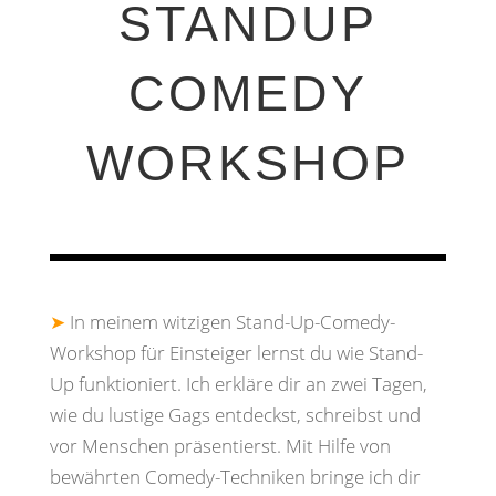
STANDUP
COMEDY
WORKSHOP
➤
In meinem witzigen Stand-Up-Comedy-
Workshop für Einsteiger lernst du wie Stand-
Up funktioniert.
Ich erkläre dir an zwei Tagen,
wie du lustige Gags entdeckst, schreibst und
vor Menschen präsentierst.
Mit Hilfe von
bewährten Comedy-Techniken bringe ich dir